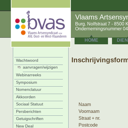
Vlaams Artsensyn
Burg. Nolfstraat 7 - 8500 
Ondernemingsnummer 0422
HOME
DIE
Inschrijvingsfor
Wachtwoord
aanvragen/wijzigen
Webinarreeks
Symposium
Nomenclatuur
Akkoorden
Sociaal Statuut
Naam
Voornaam
Persberichten
Straat + nr.
Getuigschriften
Postcode
New Deal